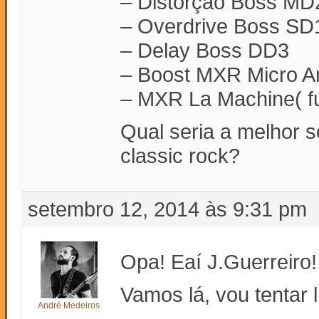
– Distorção Boss MD
– Overdrive Boss SD
– Delay Boss DD3
– Boost MXR Micro 
– MXR La Machine( f
Qual seria a melhor s
classic rock?
setembro 12, 2014 às 9:31 pm
Opa! Eaí J.Guerreiro!
Vamos lá, vou tentar
André Medeiros