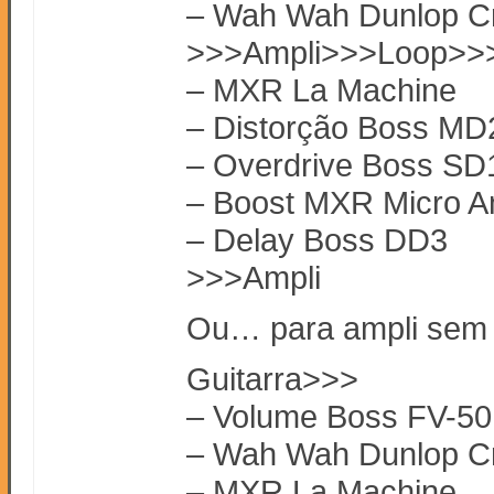
– Wah Wah Dunlop C
>>>Ampli>>>Loop>>
– MXR La Machine
– Distorção Boss MD
– Overdrive Boss SD
– Boost MXR Micro 
– Delay Boss DD3
>>>Ampli
Ou… para ampli sem 
Guitarra>>>
– Volume Boss FV-5
– Wah Wah Dunlop C
– MXR La Machine