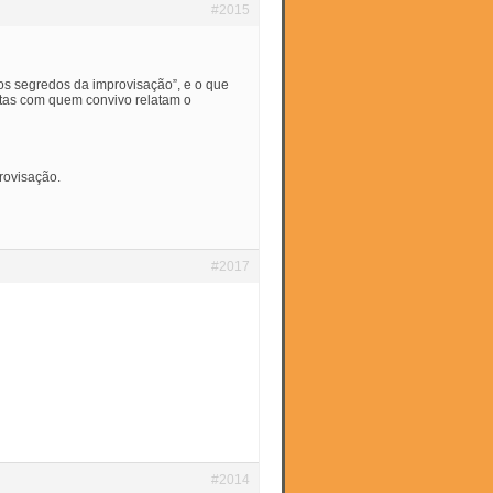
#2015
os segredos da improvisação”, e o que
istas com quem convivo relatam o
rovisação.
#2017
#2014