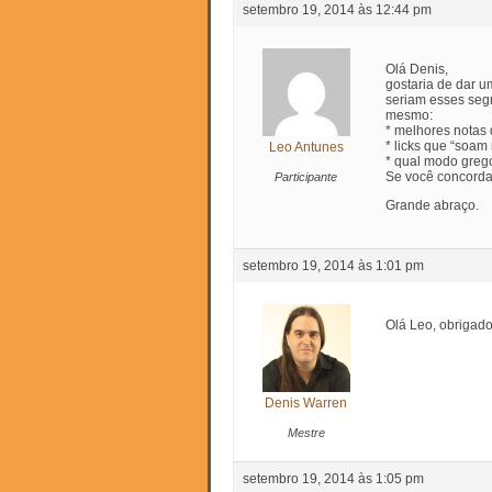
setembro 19, 2014 às 12:44 pm
Olá Denis,
gostaria de dar u
seriam esses segr
mesmo:
* melhores notas
* licks que “soam
Leo Antunes
* qual modo greg
Se você concordar
Participante
Grande abraço.
setembro 19, 2014 às 1:01 pm
Olá Leo, obrigado
Denis Warren
Mestre
setembro 19, 2014 às 1:05 pm